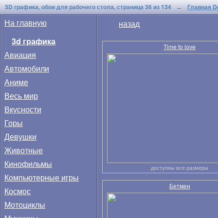
3D графика, обои для рабочего стола, страница 36 из 134
Главная D
←
На главную
назад
3d графика
Time to love
Авиация
Автомобили
Аниме
Весь мир
Вкусности
Горы
Девушки
Животные
Кинофильмы
доступны все размеры
Компьютерные игры
Бетмен
Космос
Мотоциклы