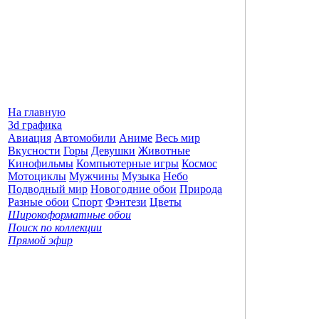
На главную
3d графика
Авиация
Автомобили
Аниме
Весь мир
Вкусности
Горы
Девушки
Животные
Кинофильмы
Компьютерные игры
Космос
Мотоциклы
Мужчины
Музыка
Небо
Подводный мир
Новогодние обои
Природа
Разные обои
Спорт
Фэнтези
Цветы
Широкоформатные обои
Поиск по коллекции
Прямой эфир