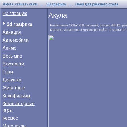
Акула, скачать обои
3D графика
Обои для рабочего стола
←
←
Акула
На главную
3d графика
Разрешение
1920x1200
пикселей, размер
480 Кб
; ре
Картинка добавлена в коллекцию сайта 12 марта 201
Авиация
Автомобили
Аниме
Весь мир
Вкусности
Горы
Девушки
Животные
Кинофильмы
Компьютерные
игры
Космос
Мотоциклы