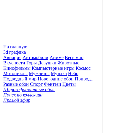
На главную
3d графика
Авиация
Автомобили
Аниме
Весь мир
Вкусности
Горы
Девушки
Животные
Кинофильмы
Компьютерные игры
Космос
Мотоциклы
Мужчины
Музыка
Небо
Подводный мир
Новогодние обои
Природа
Разные обои
Спорт
Фэнтези
Цветы
Широкоформатные обои
Поиск по коллекции
Прямой эфир