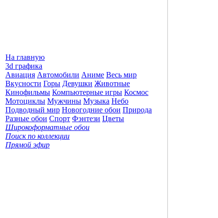
На главную
3d графика
Авиация
Автомобили
Аниме
Весь мир
Вкусности
Горы
Девушки
Животные
Кинофильмы
Компьютерные игры
Космос
Мотоциклы
Мужчины
Музыка
Небо
Подводный мир
Новогодние обои
Природа
Разные обои
Спорт
Фэнтези
Цветы
Широкоформатные обои
Поиск по коллекции
Прямой эфир