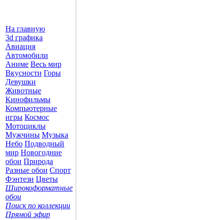
На главную
3d графика
Авиация
Автомобили
Аниме
Весь мир
Вкусности
Горы
Девушки
Животные
Кинофильмы
Компьютерные
игры
Космос
Мотоциклы
Мужчины
Музыка
Небо
Подводный
мир
Новогодние
обои
Природа
Разные обои
Спорт
Фэнтези
Цветы
Широкоформатные
обои
Поиск по коллекции
Прямой эфир