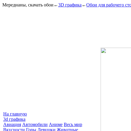
Мередианы, скачать обои
←
3D графика
←
Обои для рабочего ст
На главную
3d графика
Авиация
Автомобили
Аниме
Весь мир
Вкусности
Горы
Девушки
Животные