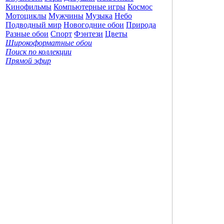
Кинофильмы
Компьютерные игры
Космос
Мотоциклы
Мужчины
Музыка
Небо
Подводный мир
Новогодние обои
Природа
Разные обои
Спорт
Фэнтези
Цветы
Широкоформатные обои
Поиск по коллекции
Прямой эфир