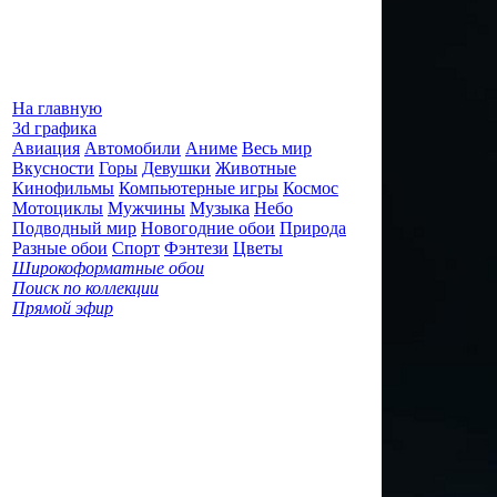
На главную
3d графика
Авиация
Автомобили
Аниме
Весь мир
Вкусности
Горы
Девушки
Животные
Кинофильмы
Компьютерные игры
Космос
Мотоциклы
Мужчины
Музыка
Небо
Подводный мир
Новогодние обои
Природа
Разные обои
Спорт
Фэнтези
Цветы
Широкоформатные обои
Поиск по коллекции
Прямой эфир