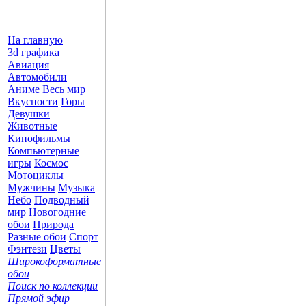
На главную
3d графика
Авиация
Автомобили
Аниме
Весь мир
Вкусности
Горы
Девушки
Животные
Кинофильмы
Компьютерные
игры
Космос
Мотоциклы
Мужчины
Музыка
Небо
Подводный
мир
Новогодние
обои
Природа
Разные обои
Спорт
Фэнтези
Цветы
Широкоформатные
обои
Поиск по коллекции
Прямой эфир