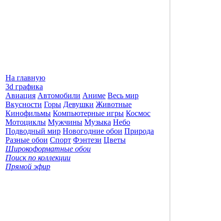
На главную
3d графика
Авиация
Автомобили
Аниме
Весь мир
Вкусности
Горы
Девушки
Животные
Кинофильмы
Компьютерные игры
Космос
Мотоциклы
Мужчины
Музыка
Небо
Подводный мир
Новогодние обои
Природа
Разные обои
Спорт
Фэнтези
Цветы
Широкоформатные обои
Поиск по коллекции
Прямой эфир