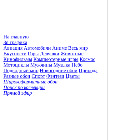
На главную
3d графика
Авиация
Автомобили
Аниме
Весь мир
Вкусности
Горы
Девушки
Животные
Кинофильмы
Компьютерные игры
Космос
Мотоциклы
Мужчины
Музыка
Небо
Подводный мир
Новогодние обои
Природа
Разные обои
Спорт
Фэнтези
Цветы
Широкоформатные обои
Поиск по коллекции
Прямой эфир