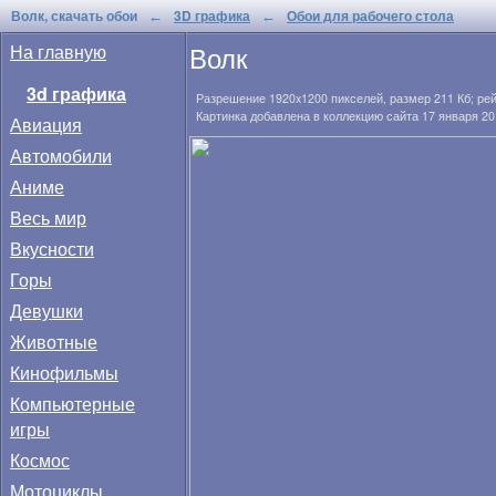
Волк, скачать обои
3D графика
Обои для рабочего стола
←
←
Волк
На главную
3d графика
Разрешение
1920x1200
пикселей, размер
211 Кб
; ре
Картинка добавлена в коллекцию сайта 17 января 20
Авиация
Автомобили
Аниме
Весь мир
Вкусности
Горы
Девушки
Животные
Кинофильмы
Компьютерные
игры
Космос
Мотоциклы