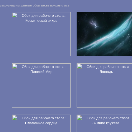
загрузившим данные обои также понравились: