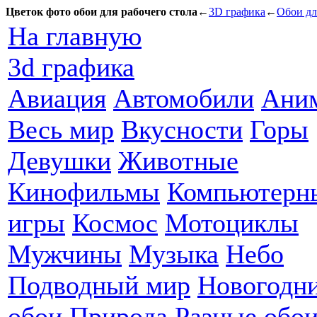
Цветок фото обои для рабочего стола
←
3D графика
←
Обои дл
На главную
3d графика
Авиация
Автомобили
Ани
Весь мир
Вкусности
Горы
Девушки
Животные
Кинофильмы
Компьютерн
игры
Космос
Мотоциклы
Мужчины
Музыка
Небо
Подводный мир
Новогодн
обои
Природа
Разные обо