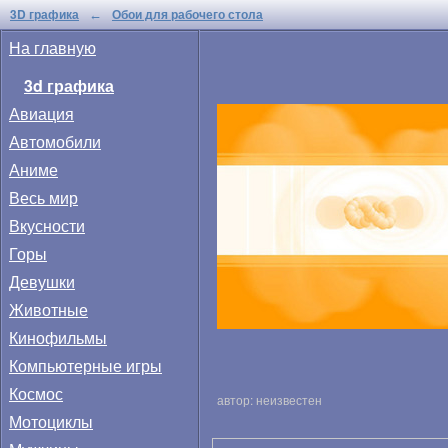
3D графика
Обои для рабочего стола
←
На главную
3d графика
Авиация
Автомобили
Аниме
Весь мир
Вкусности
Горы
Девушки
Животные
Кинофильмы
Компьютерные игры
Космос
автор: неизвестен
Мотоциклы