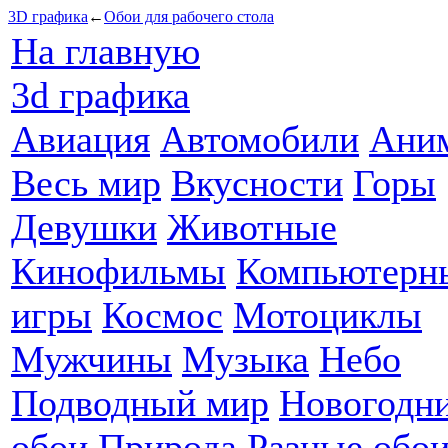
3D графика
←
Обои для рабочего стола
На главную
3d графика
Авиация
Автомобили
Ани
Весь мир
Вкусности
Горы
Девушки
Животные
Кинофильмы
Компьютерн
игры
Космос
Мотоциклы
Мужчины
Музыка
Небо
Подводный мир
Новогодн
обои
Природа
Разные обо