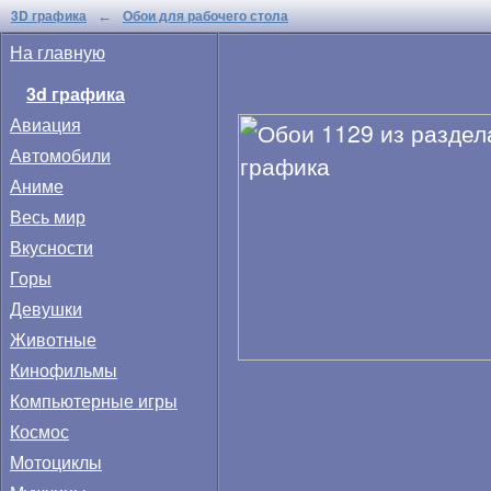
3D графика
Обои для рабочего стола
←
На главную
3d графика
Авиация
Автомобили
Аниме
Весь мир
Вкусности
Горы
Девушки
Животные
Кинофильмы
Компьютерные игры
Космос
Мотоциклы