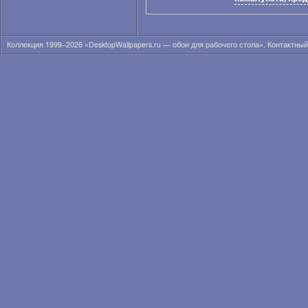
Коллекция 1999–2026 «DesktopWallpapers.ru — обои для рабочего стола». Контактны