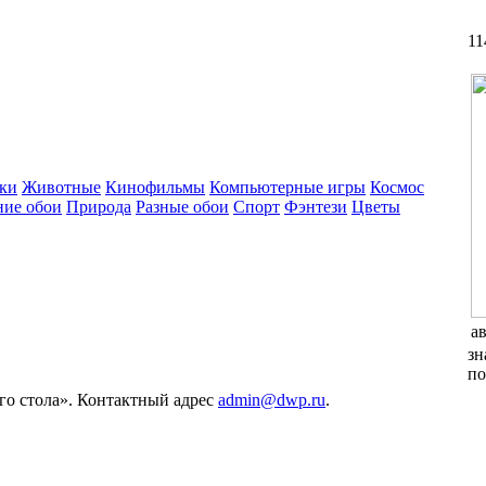
11
ки
Животные
Кинофильмы
Компьютерные игры
Космос
ние обои
Природа
Разные обои
Спорт
Фэнтези
Цветы
а
зн
по
его стола». Контактный адрес
admin@dwp.ru
.