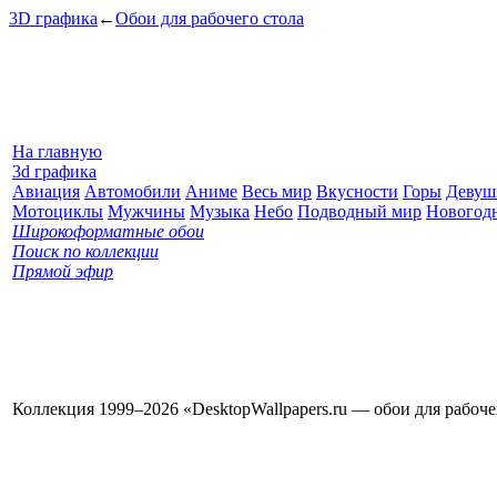
3D графика
←
Обои для рабочего стола
На главную
3d графика
Авиация
Автомобили
Аниме
Весь мир
Вкусности
Горы
Девуш
Мотоциклы
Мужчины
Музыка
Небо
Подводный мир
Новогод
Широкоформатные обои
Поиск по коллекции
Прямой эфир
Коллекция 1999–2026 «DesktopWallpapers.ru — обои для рабоч