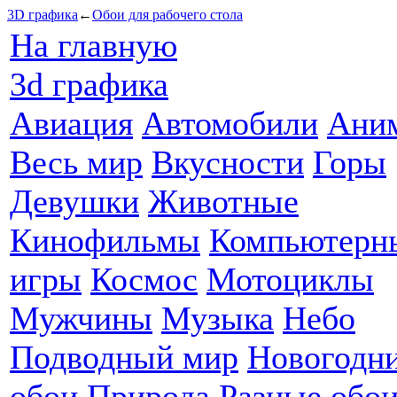
3D графика
←
Обои для рабочего стола
На главную
3d графика
Авиация
Автомобили
Ани
Весь мир
Вкусности
Горы
Девушки
Животные
Кинофильмы
Компьютерн
игры
Космос
Мотоциклы
Мужчины
Музыка
Небо
Подводный мир
Новогодн
обои
Природа
Разные обо