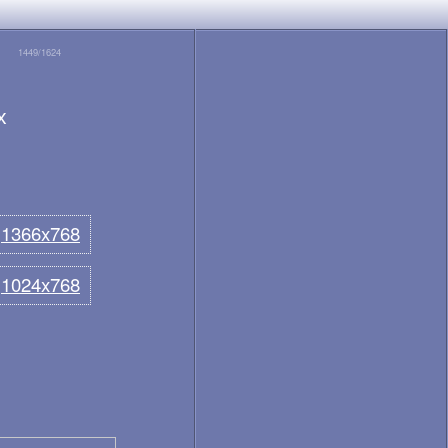
1449/1624
х
1366x768
1024x768