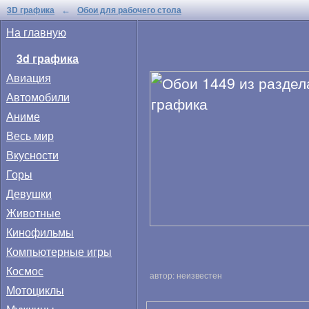
3D графика
Обои для рабочего стола
←
На главную
3d графика
Авиация
Автомобили
Аниме
Весь мир
Вкусности
Горы
Девушки
Животные
Кинофильмы
Компьютерные игры
Космос
автор: неизвестен
Мотоциклы