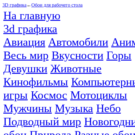
3D графика
←
Обои для рабочего стола
На главную
3d графика
Авиация
Автомобили
Ани
Весь мир
Вкусности
Горы
Девушки
Животные
Кинофильмы
Компьютерн
игры
Космос
Мотоциклы
Мужчины
Музыка
Небо
Подводный мир
Новогодн
обои
Природа
Разные обо