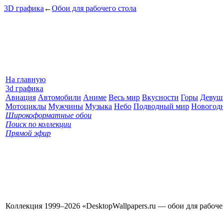
3D графика
←
Обои для рабочего стола
На главную
3d графика
Авиация
Автомобили
Аниме
Весь мир
Вкусности
Горы
Девуш
Мотоциклы
Мужчины
Музыка
Небо
Подводный мир
Новогод
Широкоформатные обои
Поиск по коллекции
Прямой эфир
Коллекция 1999–2026 «DesktopWallpapers.ru — обои для рабоч