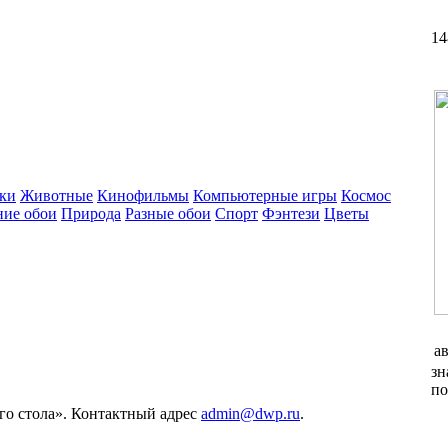
14
ки
Животные
Кинофильмы
Компьютерные игры
Космос
ние обои
Природа
Разные обои
Спорт
Фэнтези
Цветы
а
зн
по
его стола». Контактный адрес
admin@dwp.ru
.