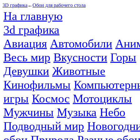
3D графика
←
Обои для рабочего стола
На главную
3d графика
Авиация
Автомобили
Ани
Весь мир
Вкусности
Горы
Девушки
Животные
Кинофильмы
Компьютерн
игры
Космос
Мотоциклы
Мужчины
Музыка
Небо
Подводный мир
Новогодн
обои
Природа
Разные обо