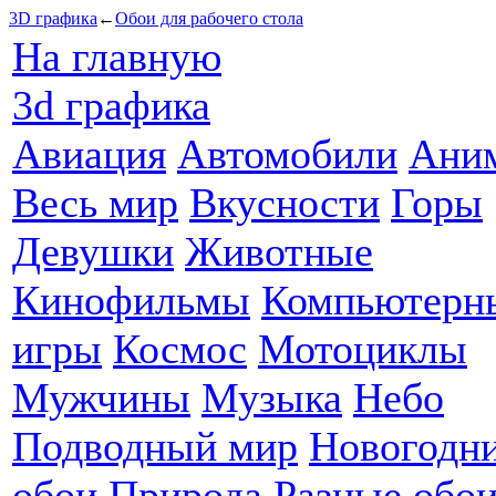
3D графика
←
Обои для рабочего стола
На главную
3d графика
Авиация
Автомобили
Ани
Весь мир
Вкусности
Горы
Девушки
Животные
Кинофильмы
Компьютерн
игры
Космос
Мотоциклы
Мужчины
Музыка
Небо
Подводный мир
Новогодн
обои
Природа
Разные обо