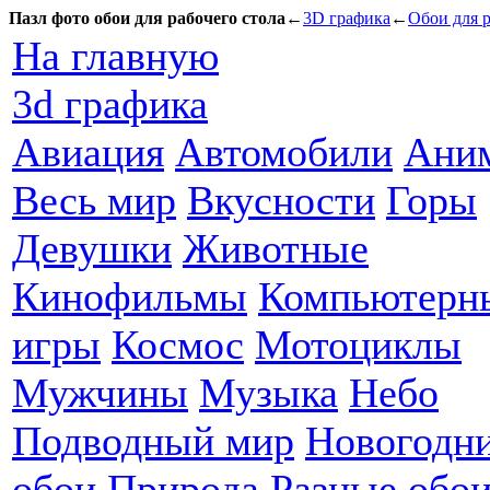
Пазл фото обои для рабочего стола
←
3D графика
←
Обои для р
На главную
3d графика
Авиация
Автомобили
Ани
Весь мир
Вкусности
Горы
Девушки
Животные
Кинофильмы
Компьютерн
игры
Космос
Мотоциклы
Мужчины
Музыка
Небо
Подводный мир
Новогодн
обои
Природа
Разные обо