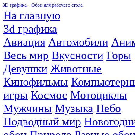
3D графика
←
Обои для рабочего стола
На главную
3d графика
Авиация
Автомобили
Ани
Весь мир
Вкусности
Горы
Девушки
Животные
Кинофильмы
Компьютерн
игры
Космос
Мотоциклы
Мужчины
Музыка
Небо
Подводный мир
Новогодн
обои
Природа
Разные обо