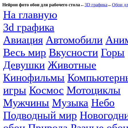
Нейрон фото обои для рабочего стола
←
3D графика
←
Обои дл
На главную
3d графика
Авиация
Автомобили
Ани
Весь мир
Вкусности
Горы
Девушки
Животные
Кинофильмы
Компьютерн
игры
Космос
Мотоциклы
Мужчины
Музыка
Небо
Подводный мир
Новогодн
обои
Природа
Разные обо