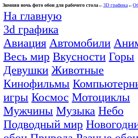
Зимняя ночь фото обои для рабочего стола
←
3D графика
←
Об
На главную
3d графика
Авиация
Автомобили
Ани
Весь мир
Вкусности
Горы
Девушки
Животные
Кинофильмы
Компьютерн
игры
Космос
Мотоциклы
Мужчины
Музыка
Небо
Подводный мир
Новогодн
обои
Природа
Разные обо