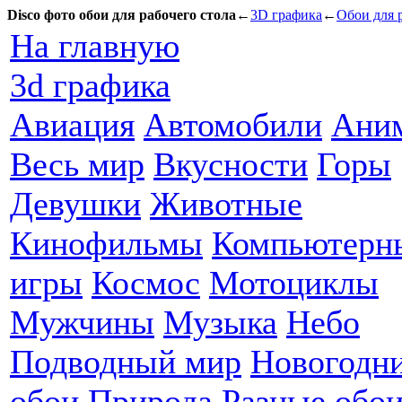
Disco фото обои для рабочего стола
←
3D графика
←
Обои для 
На главную
3d графика
Авиация
Автомобили
Ани
Весь мир
Вкусности
Горы
Девушки
Животные
Кинофильмы
Компьютерн
игры
Космос
Мотоциклы
Мужчины
Музыка
Небо
Подводный мир
Новогодн
обои
Природа
Разные обо