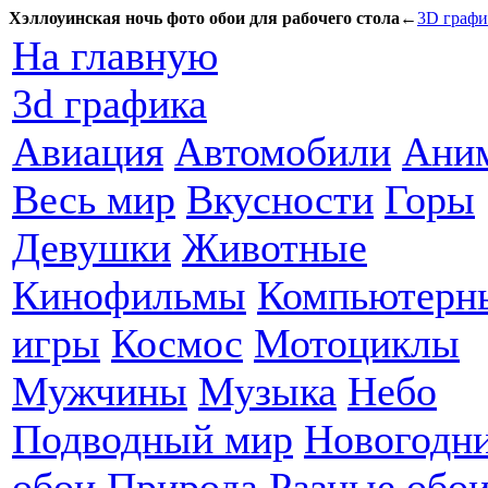
Хэллоуинская ночь фото обои для рабочего стола
←
3D графи
На главную
3d графика
Авиация
Автомобили
Ани
Весь мир
Вкусности
Горы
Девушки
Животные
Кинофильмы
Компьютерн
игры
Космос
Мотоциклы
Мужчины
Музыка
Небо
Подводный мир
Новогодн
обои
Природа
Разные обо