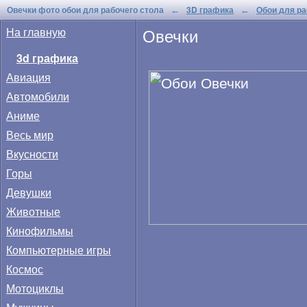
Овечки фото обои для рабочего стола
3D графика
Обои для ра
←
←
Овечки
На главную
3d графика
Авиация
Автомобили
Аниме
Весь мир
Вкусности
Горы
Девушки
Животные
Кинофильмы
Компьютерные игры
Космос
Мотоциклы