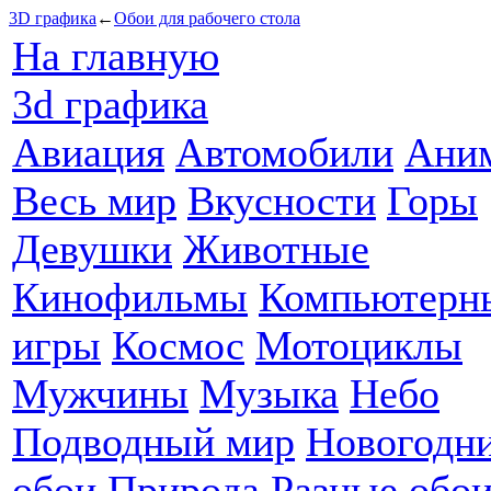
3D графика
←
Обои для рабочего стола
На главную
3d графика
Авиация
Автомобили
Ани
Весь мир
Вкусности
Горы
Девушки
Животные
Кинофильмы
Компьютерн
игры
Космос
Мотоциклы
Мужчины
Музыка
Небо
Подводный мир
Новогодн
обои
Природа
Разные обо