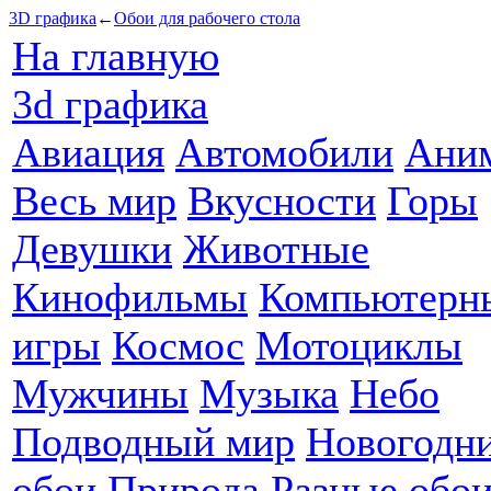
3D графика
←
Обои для рабочего стола
На главную
3d графика
Авиация
Автомобили
Ани
Весь мир
Вкусности
Горы
Девушки
Животные
Кинофильмы
Компьютерн
игры
Космос
Мотоциклы
Мужчины
Музыка
Небо
Подводный мир
Новогодн
обои
Природа
Разные обо