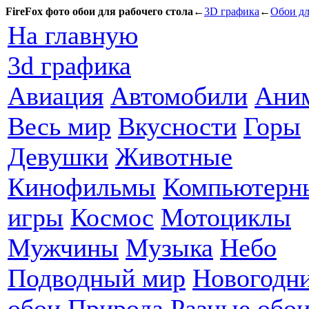
FireFox фото обои для рабочего стола
←
3D графика
←
Обои дл
На главную
3d графика
Авиация
Автомобили
Ани
Весь мир
Вкусности
Горы
Девушки
Животные
Кинофильмы
Компьютерн
игры
Космос
Мотоциклы
Мужчины
Музыка
Небо
Подводный мир
Новогодн
обои
Природа
Разные обо