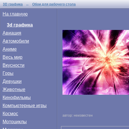
3D графика
Обои для рабочего стола
←
На главную
3d графика
Авиация
Автомобили
Аниме
Весь мир
Вкусности
Горы
Девушки
Животные
Кинофильмы
Компьютерные игры
Космос
автор: неизвестен
Мотоциклы