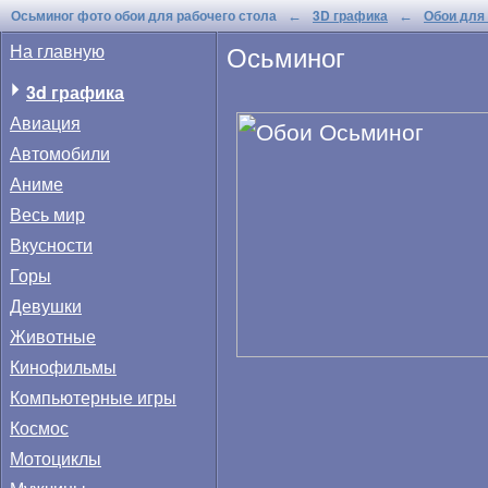
Осьминог фото обои для рабочего стола
3D графика
Обои для
←
←
Осьминог
На главную
3d графика
Авиация
Автомобили
Аниме
Весь мир
Вкусности
Горы
Девушки
Животные
Кинофильмы
Компьютерные игры
Космос
Мотоциклы