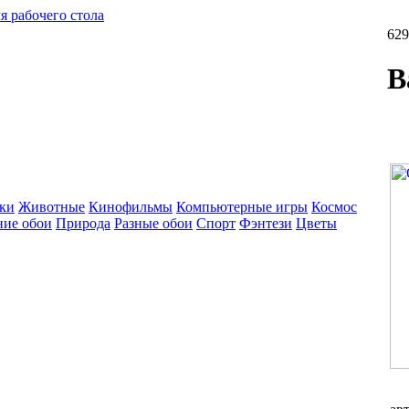
я рабочего стола
629
B
ки
Животные
Кинофильмы
Компьютерные игры
Космос
ние обои
Природа
Разные обои
Спорт
Фэнтези
Цветы