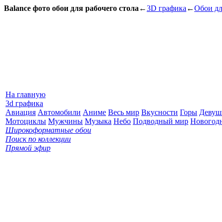
Balance фото обои для рабочего стола
←
3D графика
←
Обои дл
На главную
3d графика
Авиация
Автомобили
Аниме
Весь мир
Вкусности
Горы
Девуш
Мотоциклы
Мужчины
Музыка
Небо
Подводный мир
Новогод
Широкоформатные обои
Поиск по коллекции
Прямой эфир