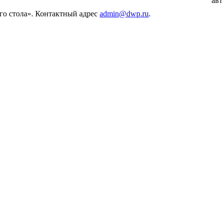
ав
его стола». Контактный адрес
admin@dwp.ru
.