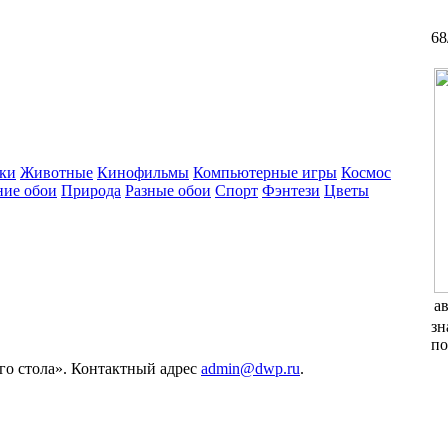
68
ки
Животные
Кинофильмы
Компьютерные игры
Космос
ние обои
Природа
Разные обои
Спорт
Фэнтези
Цветы
а
зн
по
его стола». Контактный адрес
admin@dwp.ru
.