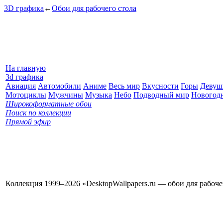
3D графика
←
Обои для рабочего стола
На главную
3d графика
Авиация
Автомобили
Аниме
Весь мир
Вкусности
Горы
Девуш
Мотоциклы
Мужчины
Музыка
Небо
Подводный мир
Новогод
Широкоформатные обои
Поиск по коллекции
Прямой эфир
Коллекция 1999–2026 «DesktopWallpapers.ru — обои для рабоч