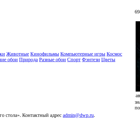
69
ки
Животные
Кинофильмы
Компьютерные игры
Космос
ние обои
Природа
Разные обои
Спорт
Фэнтези
Цветы
а
зн
по
его стола». Контактный адрес
admin@dwp.ru
.