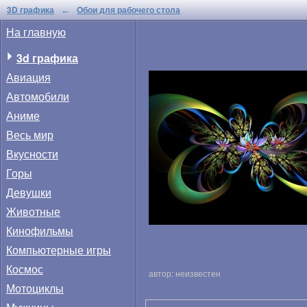
3D графика
Обои для рабочего стола
←
На главную
3d графика
Авиация
Автомобили
Аниме
Весь мир
Вкусности
Горы
Девушки
Животные
Кинофильмы
Компьютерные игры
Космос
автор: неизвестен
Мотоциклы