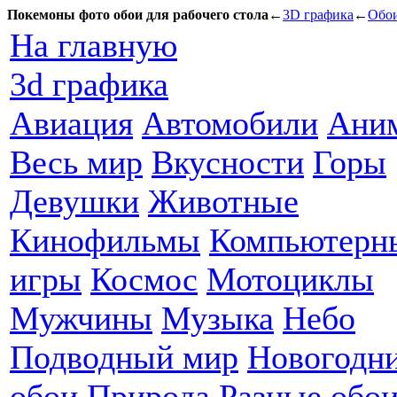
Покемоны фото обои для рабочего стола
←
3D графика
←
Обои
На главную
3d графика
Авиация
Автомобили
Ани
Весь мир
Вкусности
Горы
Девушки
Животные
Кинофильмы
Компьютерн
игры
Космос
Мотоциклы
Мужчины
Музыка
Небо
Подводный мир
Новогодн
обои
Природа
Разные обо