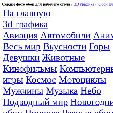
Сердце фото обои для рабочего стола
←
3D графика
←
Обои дл
На главную
3d графика
Авиация
Автомобили
Ани
Весь мир
Вкусности
Горы
Девушки
Животные
Кинофильмы
Компьютерн
игры
Космос
Мотоциклы
Мужчины
Музыка
Небо
Подводный мир
Новогодн
обои
Природа
Разные обо