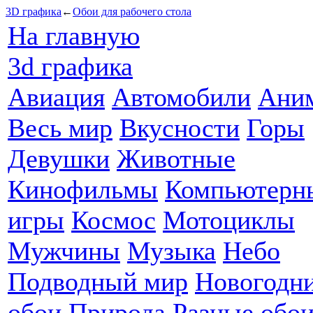
3D графика
←
Обои для рабочего стола
На главную
3d графика
Авиация
Автомобили
Ани
Весь мир
Вкусности
Горы
Девушки
Животные
Кинофильмы
Компьютерн
игры
Космос
Мотоциклы
Мужчины
Музыка
Небо
Подводный мир
Новогодн
обои
Природа
Разные обо