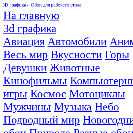
3D графика
←
Обои для рабочего стола
На главную
3d графика
Авиация
Автомобили
Ани
Весь мир
Вкусности
Горы
Девушки
Животные
Кинофильмы
Компьютерн
игры
Космос
Мотоциклы
Мужчины
Музыка
Небо
Подводный мир
Новогодн
обои
Природа
Разные обо