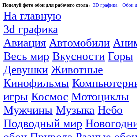
Поцелуй фото обои для рабочего стола
←
3D графика
←
Обои д
На главную
3d графика
Авиация
Автомобили
Ани
Весь мир
Вкусности
Горы
Девушки
Животные
Кинофильмы
Компьютерн
игры
Космос
Мотоциклы
Мужчины
Музыка
Небо
Подводный мир
Новогодн
обои
Природа
Разные обо