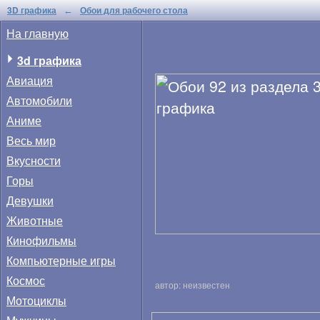
3D графика
Обои для рабочего стола
←
На главную
3d графика
Авиация
Автомобили
Аниме
Весь мир
Вкусности
Горы
Девушки
Животные
Кинофильмы
Компьютерные игры
Космос
автор: неизвестен
Мотоциклы