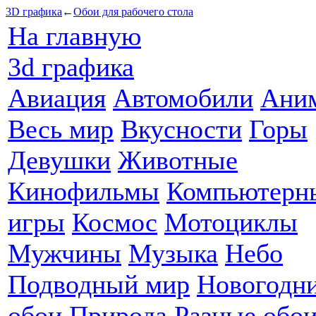
3D графика
←
Обои для рабочего стола
На главную
3d графика
Авиация
Автомобили
Ани
Весь мир
Вкусности
Горы
Девушки
Животные
Кинофильмы
Компьютерн
игры
Космос
Мотоциклы
Мужчины
Музыка
Небо
Подводный мир
Новогодн
обои
Природа
Разные обо