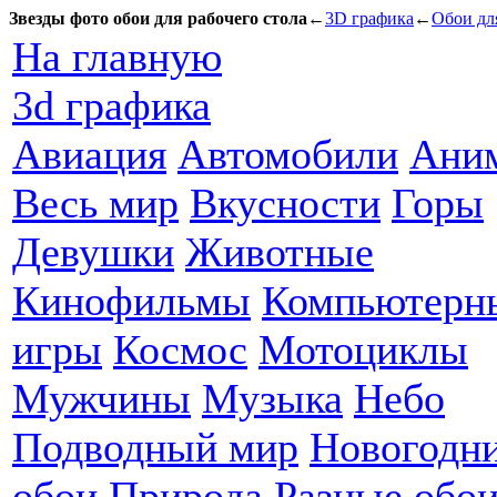
Звезды фото обои для рабочего стола
←
3D графика
←
Обои дл
На главную
3d графика
Авиация
Автомобили
Ани
Весь мир
Вкусности
Горы
Девушки
Животные
Кинофильмы
Компьютерн
игры
Космос
Мотоциклы
Мужчины
Музыка
Небо
Подводный мир
Новогодн
обои
Природа
Разные обо