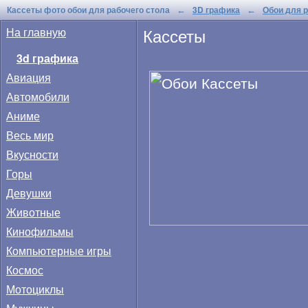
Кассеты фото обои для рабочего стола
3D графика
Обои для р
←
←
Кассеты
На главную
3d графика
Авиация
Автомобили
Аниме
Весь мир
Вкусности
Горы
Девушки
Животные
Кинофильмы
Компьютерные игры
Космос
Мотоциклы