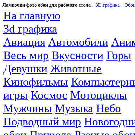
Лампочки фото обои для рабочего стола
←
3D графика
←
Обои
На главную
3d графика
Авиация
Автомобили
Ани
Весь мир
Вкусности
Горы
Девушки
Животные
Кинофильмы
Компьютерн
игры
Космос
Мотоциклы
Мужчины
Музыка
Небо
Подводный мир
Новогодн
обои
Природа
Разные обо