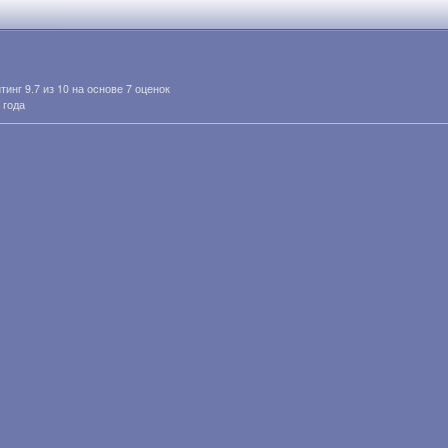
йтинг
9.7
из
10
на основе
7
оценок
 года