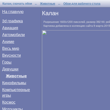
Калан, скачать обои
Животные
Обои для рабочего стола
←
←
Калан
На главную
3d графика
Разрешение
1600x1200
пикселей, размер
392 Кб
; ре
Картинка добавлена в коллекцию сайта 9 марта 2015
Авиация
Автомобили
Аниме
Весь мир
Вкусности
Горы
Девушки
Животные
Кинофильмы
Компьютерные
игры
Космос
Мотоциклы